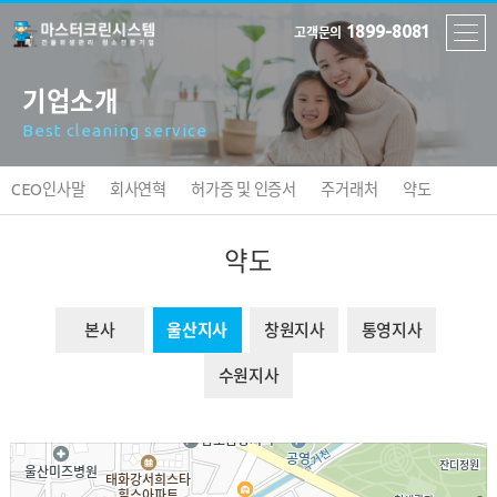
1899-8081
고객문의
기업소개
Best cleaning service
CEO인사말
회사연혁
허가증 및 인증서
주거래처
약도
약도
본사
울산지사
창원지사
통영지사
수원지사