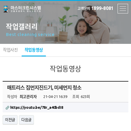
1899-8081
고객문의
작업갤러리
Best cleaning service
작업사진
작업동영상
작업동영상
매트리스 집먼지진드기, 미세먼지 청소
작성자
최고관리자
21-04-21 16:39
조회
623회
https://youtu.be/78r_a40bdI8
이전글
다음글