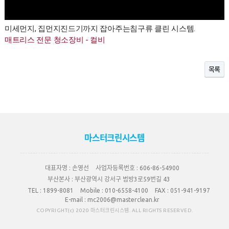
미세먼지, 집먼지진드기까지 잡아주는침구류 클린 시스템.
매트리스 전문 청소장비 - 컬비
목록
마스터크린시스템
대표자명 :
손영선
사업자등록번호 :
606-86-54900
부산본사 :
부산광역시 강서구 범방3로59번길 43
TEL :
1899-8081
Mobile :
010-6558-4100
FAX :
051-941-9197
E-mail :
mc2006@masterclean.kr
COPYRIGHT(c) 2020 마스터크린시스템. ALL RIGHTS RESERVED.