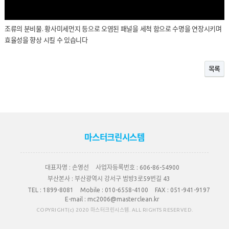
조류의 분비물. 황사미세먼지 등으로 오염된 패널을 세척 함으로 수명을 연장시키며
효율성을 향상 시킬 수 있습니다
목록
마스터크린시스템
대표자명 :
손영선
사업자등록번호 :
606-86-54900
부산본사 :
부산광역시 강서구 범방3로59번길 43
TEL :
1899-8081
Mobile :
010-6558-4100
FAX :
051-941-9197
E-mail :
mc2006@masterclean.kr
COPYRIGHT(c) 2020 마스터크린시스템. ALL RIGHTS RESERVED.