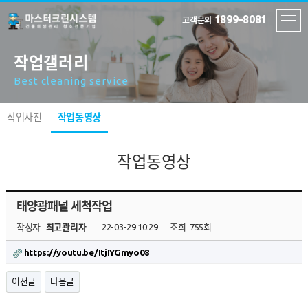
1899-8081
고객문의
작업갤러리
Best cleaning service
작업사진
작업동영상
작업동영상
태양광패널 세척작업
작성자
최고관리자
22-03-29 10:29
조회
755회
https://youtu.be/ItjIYGmyo08
이전글
다음글