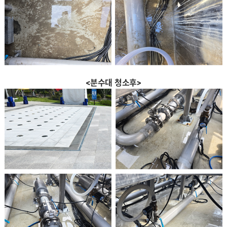
<분수대 청소후>