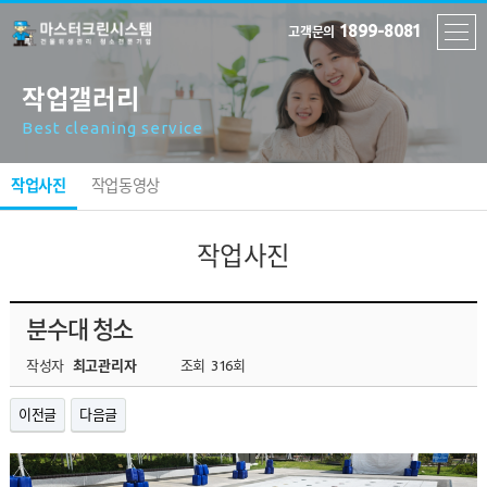
1899-8081
고객문의
작업갤러리
Best cleaning service
작업사진
작업동영상
작업사진
분수대 청소
작성자
최고관리자
조회
316회
이전글
다음글