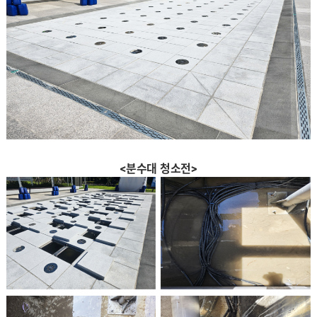
<분수대 청소전>