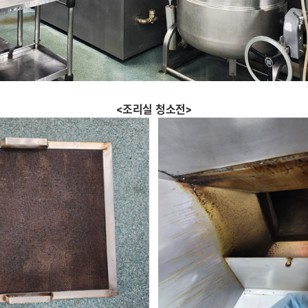
<조리실 청소전
>