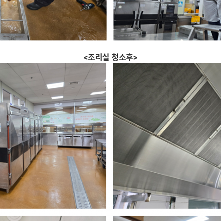
<조리실 청소후>