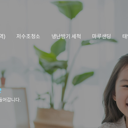
역)
저수조청소
냉난방기 세척
마루샌딩
태
e
들어갑니다.