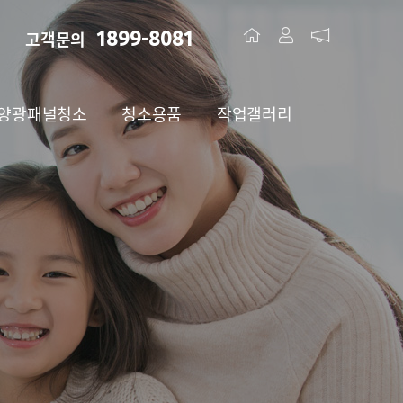
1899-8081
고객문의
양광패널청소
청소용품
작업갤러리