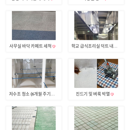
사무실 바닥 카페트 세척
학교 급식조리실 덕트 내부 기름때 제거
진드기 및 벼룩 박멸
저수조 청소 (6개월 주기로 청소)