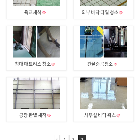
육교세척
외부 바닥 타일 청소
침대 매트리스 청소
건물준공청소
공장 판넬 세척
사무실 바닥 왁스
1
2
3