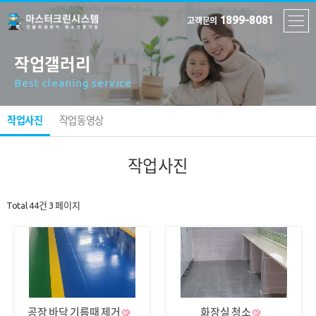
1899-8081
고객문의
작업갤러리
Best cleaning service
작업사진
작업동영상
작업사진
Total 44건
3 페이지
공장 바닥 기름때 제거
화장실 청소