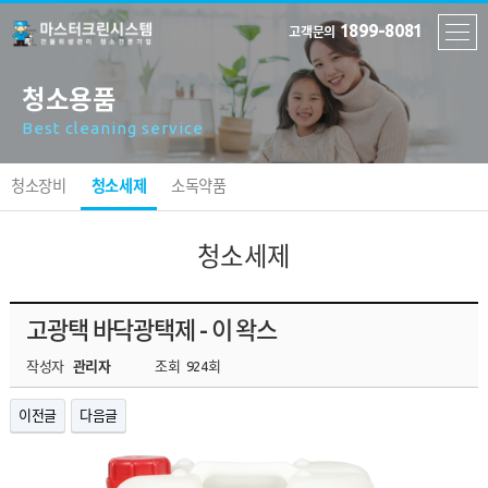
1899-8081
고객문의
청소용품
Best cleaning service
청소장비
청소세제
소독약품
청소세제
고광택 바닥광택제 - 이 왁스
작성자
관리자
조회
924회
이전글
다음글