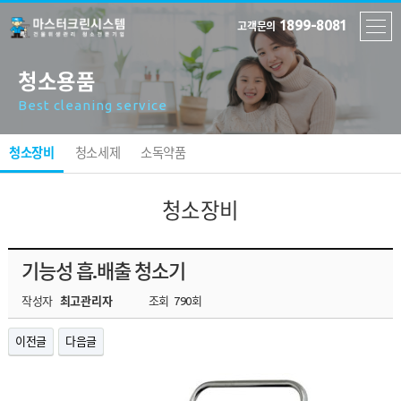
1899-8081
고객문의
청소용품
Best cleaning service
청소장비
청소세제
소독약품
청소장비
기능성 흡.배출 청소기
작성자
최고관리자
조회
790회
이전글
다음글