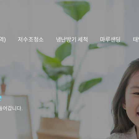
역)
저수조청소
냉난방기 세척
마루샌딩
태
e
들어갑니다.