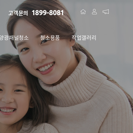
1899-8081
고객문의
양광패널청소
청소용품
작업갤러리