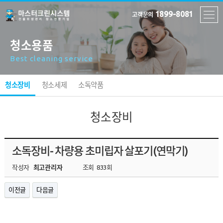
1899-8081
고객문의
청소용품
Best cleaning service
청소장비
청소세제
소독약품
청소장비
소독장비- 차량용 초미립자 살포기(연막기)
작성자
최고관리자
조회
833회
이전글
다음글