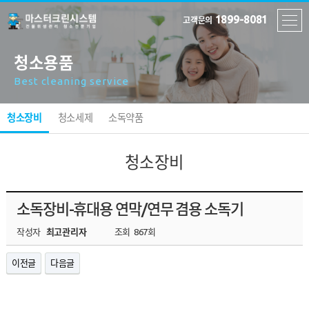
1899-8081
고객문의
청소용품
Best cleaning service
청소장비
청소세제
소독약품
청소장비
소독장비-휴대용 연막/연무 겸용 소독기
작성자
최고관리자
조회
867회
이전글
다음글