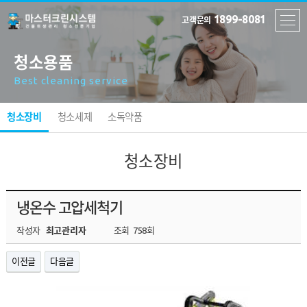
1899-8081
고객문의
청소용품
Best cleaning service
청소장비
청소세제
소독약품
청소장비
냉온수 고압세척기
작성자
최고관리자
조회
758회
이전글
다음글