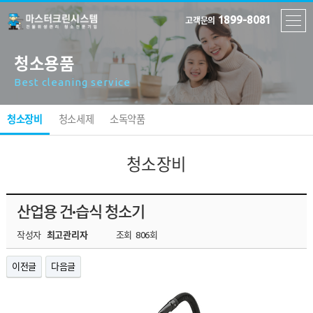
1899-8081
고객문의
청소용품
Best cleaning service
청소장비
청소세제
소독약품
청소장비
산업용 건·습식 청소기
작성자
최고관리자
조회
806회
이전글
다음글