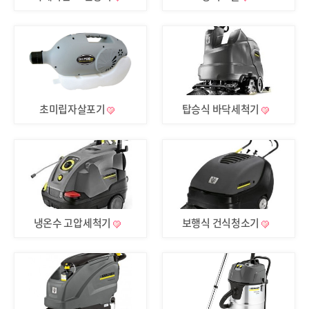
초미립자살포기
탑승식 바닥세척기
냉온수 고압세척기
보행식 건식청소기