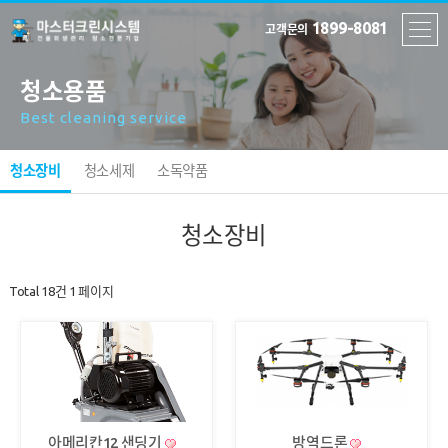
1899-8081
고객문의
청소용품
Best cleaning service
청소장비
청소세제
소독약품
청소장비
Total 18건
1 페이지
아메리칸12 샌딩기
방역드론