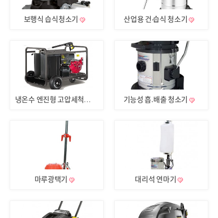
보행식 습식청소기
산업용 건·습식 청소기
기능성 흡.배출 청소기
냉온수 엔진형 고압세척기
마루광택기
대리석 연마기