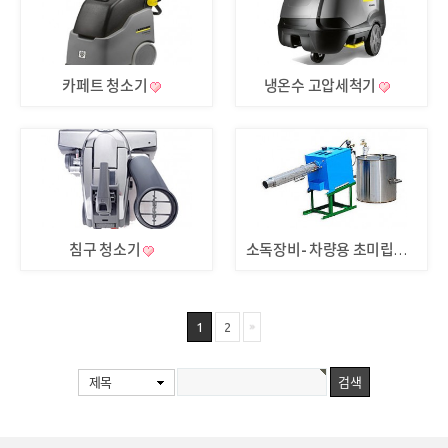
카페트 청소기
냉온수 고압세척기
침구 청소기
소독장비- 차량용 초미립자 살포기(연막기)
1
2
제목